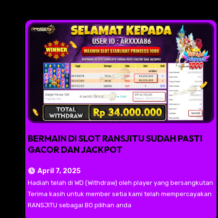
BERMAIN DI SLOT RANSJITU SUDAH PASTI
GACOR DAN JACKPOT
April 7, 2025
Hadiah telah di WD (Withdraw) oleh player yang bersangkutan
Terima kasih untuk member setia kami telah mempercayakan
RANSJITU sebagai BO pilihan anda