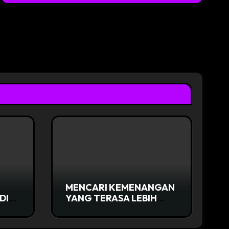
MENCARI KEMENANGAN
DI
YANG TERASA LEBIH
POT
MANIS DARI PERMEN
G
CANDY?!! SUDAH PASTI