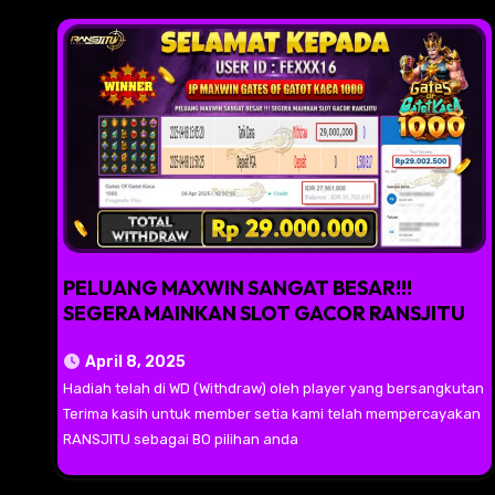
PELUANG MAXWIN SANGAT BESAR!!!
SEGERA MAINKAN SLOT GACOR RANSJITU
April 8, 2025
Hadiah telah di WD (Withdraw) oleh player yang bersangkutan
Terima kasih untuk member setia kami telah mempercayakan
RANSJITU sebagai BO pilihan anda