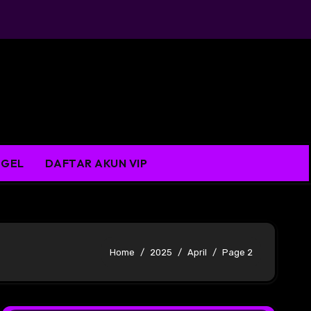
ESABARAN MENUNGGU MOMEN YANG TEPAT
RASAKAN 
OGEL
DAFTAR AKUN VIP
Home
2025
April
Page 2