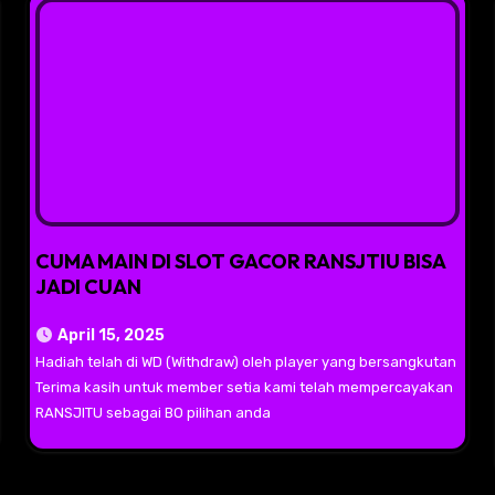
CUMA MAIN DI SLOT GACOR RANSJTIU BISA
JADI CUAN
April 15, 2025
Hadiah telah di WD (Withdraw) oleh player yang bersangkutan
Terima kasih untuk member setia kami telah mempercayakan
RANSJITU sebagai BO pilihan anda