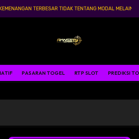
NANGAN TERBESAR TIDAK TENTANG MODAL MELAINKAN K
NATIF
PASARAN TOGEL
RTP SLOT
PREDIKSI T