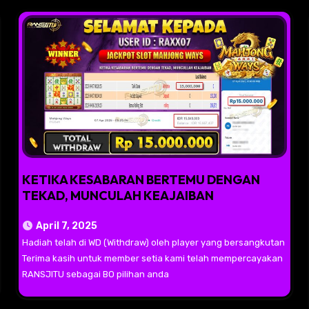
KETIKA KESABARAN BERTEMU DENGAN
TEKAD, MUNCULAH KEAJAIBAN
April 7, 2025
Hadiah telah di WD (Withdraw) oleh player yang bersangkutan
Terima kasih untuk member setia kami telah mempercayakan
RANSJITU sebagai BO pilihan anda