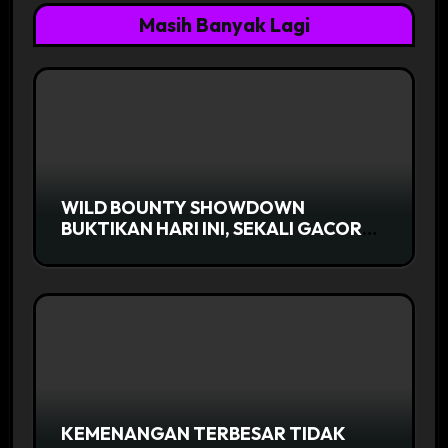
Masih Banyak Lagi
WILD BOUNTY SHOWDOWN
BUKTIKAN HARI INI, SEKALI GACOR
AUTO CUAN TANPA DRAMA !!
KEMENANGAN TERBESAR TIDAK