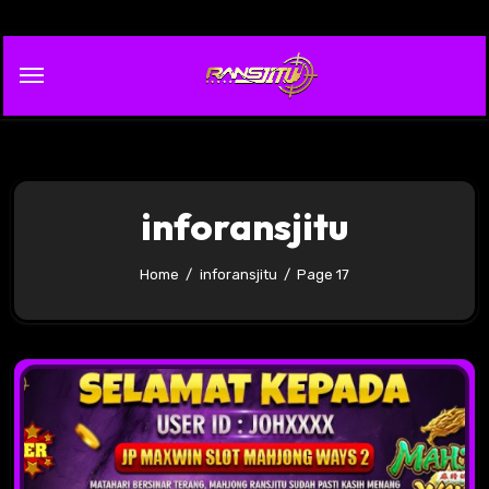
Skip
to
content
inforansjitu
Home
inforansjitu
Page 17