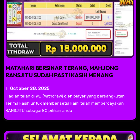
MATAHARI BERSINAR TERANG, MAHJONG
RANSJITU SUDAH PASTI KASIH MENANG
October 28, 2025
Hadiah telah di WD (Withdraw) oleh player yang bersangkutan
Terima kasih untuk member setia kami telah mempercayakan
RANSJITU sebagai BO pilihan anda