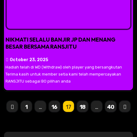
NIKMATI SELALU BANJIR JP DAN MENANG
BESAR BERSAMA RANSJITU
October 23, 2025
Hadiah telah di WD (Withdraw) oleh player yang bersangkutan
Terima kasih untuk member setia kami telah mempercayakan
RANSJITU sebagai BO pilihan anda
Posts
1
…
16
17
18
…
40
pagination