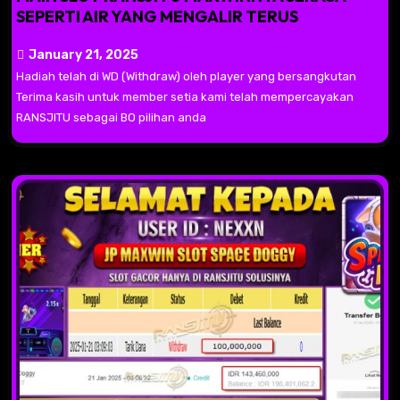
SEPERTI AIR YANG MENGALIR TERUS
January 21, 2025
Hadiah telah di WD (Withdraw) oleh player yang bersangkutan
Terima kasih untuk member setia kami telah mempercayakan
RANSJITU sebagai BO pilihan anda