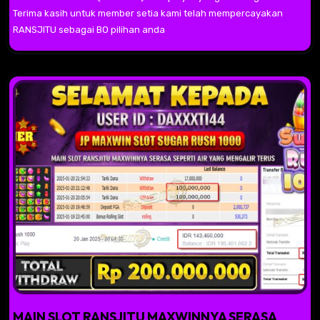
Terima kasih untuk member setia kami telah mempercayakan
RANSJITU sebagai BO pilihan anda
MAIN SLOT RANSJITU MAXWINNYA SERASA