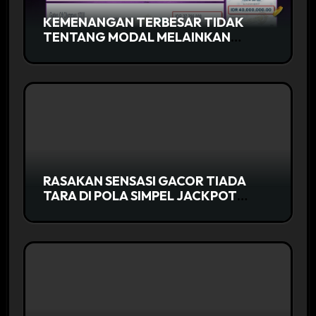
KEMENANGAN TERBESAR TIDAK
TENTANG MODAL MELAINKAN
KESABARAN MENUNGGU MOMEN
YANG TEPAT
RASAKAN SENSASI GACOR TIADA
TARA DI POLA SIMPEL JACKPOT
MAKSIMAL MAHJONG WAYS SIAP
KASIH CUAN