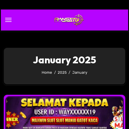
Skip
to
content
January 2025
Home
2025
January