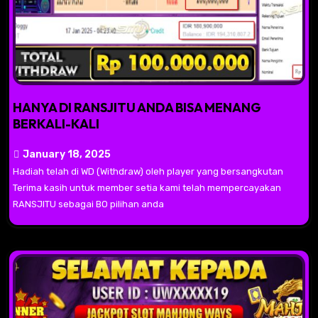
HANYA DI RANSJITU ANDA BISA MENANG
BERKALI-KALI
January 18, 2025
Hadiah telah di WD (Withdraw) oleh player yang bersangkutan
Terima kasih untuk member setia kami telah mempercayakan
RANSJITU sebagai BO pilihan anda