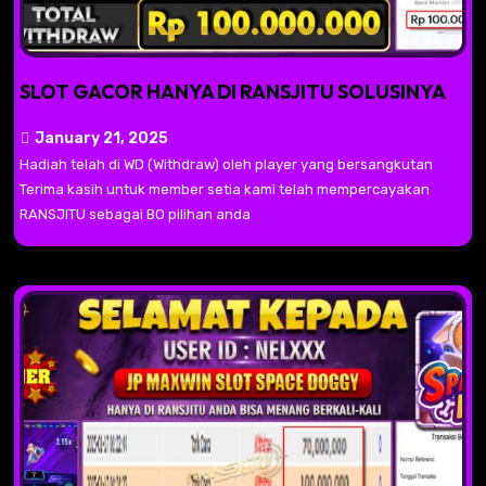
SLOT GACOR HANYA DI RANSJITU SOLUSINYA
January 21, 2025
Hadiah telah di WD (Withdraw) oleh player yang bersangkutan
Terima kasih untuk member setia kami telah mempercayakan
RANSJITU sebagai BO pilihan anda