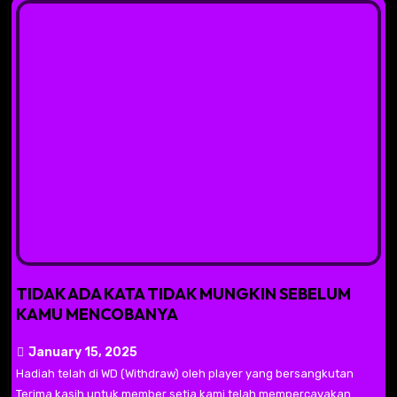
TIDAK ADA KATA TIDAK MUNGKIN SEBELUM
KAMU MENCOBANYA
January 15, 2025
Hadiah telah di WD (Withdraw) oleh player yang bersangkutan
Terima kasih untuk member setia kami telah mempercayakan