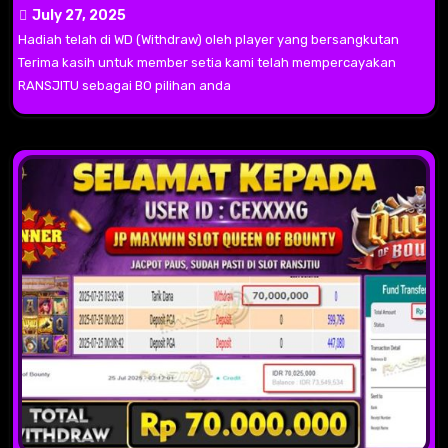
July 27, 2025
Hadiah telah di WD (Withdraw) oleh player yang bersangkutan
Terima kasih untuk member setia kami telah mempercayakan
RANSJITU sebagai BO pilihan anda