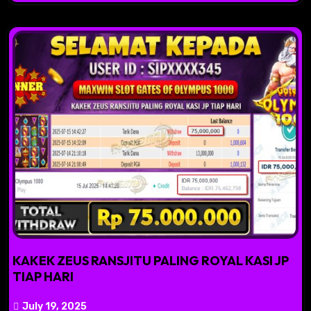
KAKEK ZEUS RANSJITU PALING ROYAL KASI JP
TIAP HARI
July 19, 2025