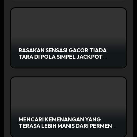
YANG TEPAT
RASAKAN SENSASI GACOR TIADA
TARA DI POLA SIMPEL JACKPOT
MAKSIMAL MAHJONG WAYS SIAP
KASIH CUAN
MENCARI KEMENANGAN YANG
TERASA LEBIH MANIS DARI PERMEN
CANDY?!! SUDAH PASTI HANYA