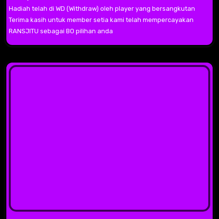
Hadiah telah di WD (Withdraw) oleh player yang bersangkutan
Terima kasih untuk member setia kami telah mempercayakan
RANSJITU sebagai BO pilihan anda