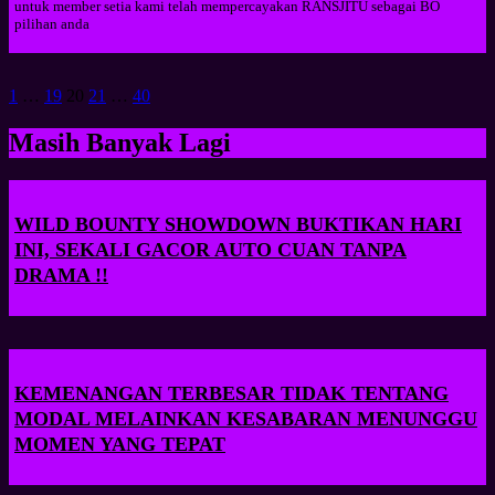
untuk member setia kami telah mempercayakan RANSJITU sebagai BO
pilihan anda
Posts
1
…
19
20
21
…
40
pagination
Masih Banyak Lagi
WILD BOUNTY SHOWDOWN BUKTIKAN HARI
INI, SEKALI GACOR AUTO CUAN TANPA
DRAMA !!
KEMENANGAN TERBESAR TIDAK TENTANG
MODAL MELAINKAN KESABARAN MENUNGGU
MOMEN YANG TEPAT