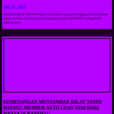
July 24, 2025
Hadiah telah di WD (Withdraw) oleh player yang bersangkutan Terima kasih
untuk member setia kami telah mempercayakan RANSJITU sebagai BO
pilihan anda
KEMENANGAN MENYAMBAR KILAT TANPA
BATAS!!! MEMBER AUTO CUAN TIAP HARI
HANYA DI RANSJITU