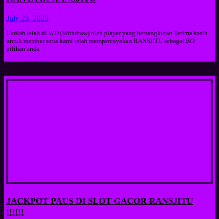
July 23, 2025
Hadiah telah di WD (Withdraw) oleh player yang bersangkutan Terima kasih
untuk member setia kami telah mempercayakan RANSJITU sebagai BO
pilihan anda
JACKPOT PAUS DI SLOT GACOR RANSJITU
!!!!!!