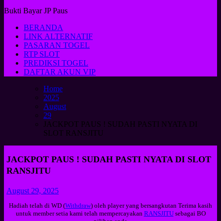
Bukti Bayar JP Paus
BERANDA
LINK ALTERNATIF
PASARAN TOGEL
RTP SLOT
PREDIKSI TOGEL
DAFTAR AKUN VIP
Home
2025
August
29
JACKPOT PAUS ! SUDAH PASTI NYATA DI
SLOT RANSJITU
JACKPOT PAUS ! SUDAH PASTI NYATA DI SLOT
RANSJITU
August 29, 2025
Hadiah telah di WD (
Withdraw
) oleh player yang bersangkutan Terima kasih
untuk member setia kami telah mempercayakan
RANSJITU
sebagai BO