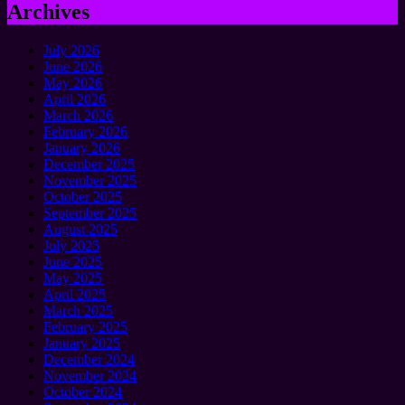
Archives
July 2026
June 2026
May 2026
April 2026
March 2026
February 2026
January 2026
December 2025
November 2025
October 2025
September 2025
August 2025
July 2025
June 2025
May 2025
April 2025
March 2025
February 2025
January 2025
December 2024
November 2024
October 2024