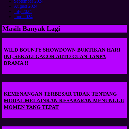
September 2024
August 2024
July 2024
June 2024
Masih Banyak Lagi
WILD BOUNTY SHOWDOWN BUKTIKAN HARI
INI, SEKALI GACOR AUTO CUAN TANPA
DRAMA !!
KEMENANGAN TERBESAR TIDAK TENTANG
MODAL MELAINKAN KESABARAN MENUNGGU
MOMEN YANG TEPAT