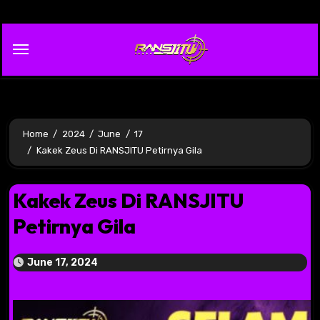
Skip
to
content
Home
2024
June
17
Kakek Zeus Di RANSJITU Petirnya Gila
Kakek Zeus Di RANSJITU
Petirnya Gila
June 17, 2024