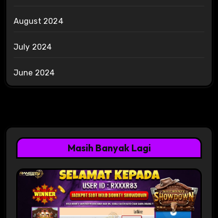
August 2024
July 2024
June 2024
Masih Banyak Lagi