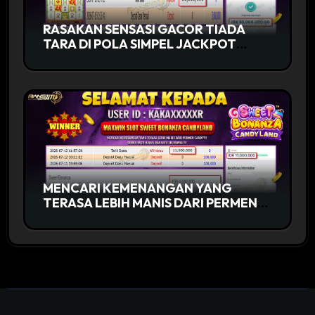
RASAKAN SENSASI GACOR TIADA
TARA DI POLA SIMPEL JACKPOT
MAKSIMAL MAHJONG WAYS SIAP
KASIH CUAN
MENCARI KEMENANGAN YANG
TERASA LEBIH MANIS DARI PERMEN
CANDY?!! SUDAH PASTI HANYA
RANSJITU SOLUSINYA