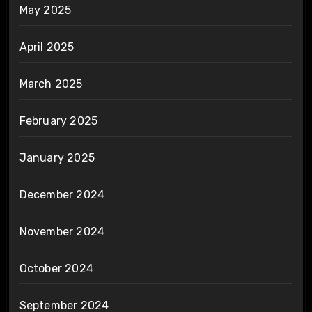
May 2025
April 2025
March 2025
February 2025
January 2025
December 2024
November 2024
October 2024
September 2024