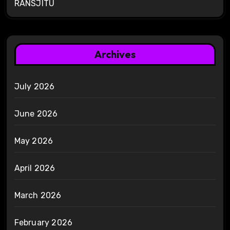
RANSJITU
Archives
July 2026
June 2026
May 2026
April 2026
March 2026
February 2026