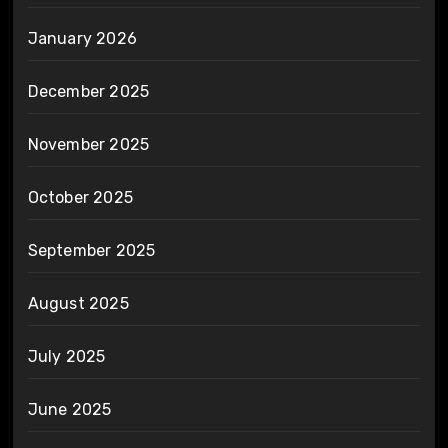
January 2026
December 2025
November 2025
October 2025
September 2025
August 2025
July 2025
June 2025