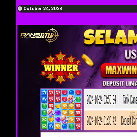
October 24, 2024