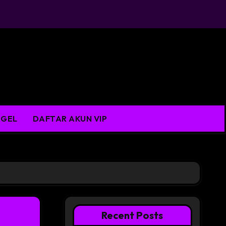
ABARAN MENUNGGU MOMEN YANG TEPAT
RASAKAN SEN
OGEL
DAFTAR AKUN VIP
Recent Posts