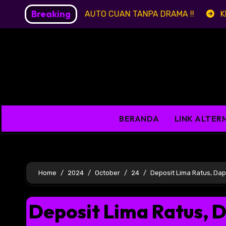
Skip
Breaking
 SEKALI GACOR AUTO CUAN TANPA DRAMA !!
KEMENA
to
content
BERANDA
LINK ALTER
Home
2024
October
24
Deposit Lima Ratus, Da
Deposit Lima Ratus, 