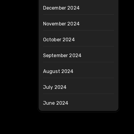
December 2024
November 2024
October 2024
September 2024
August 2024
July 2024
June 2024