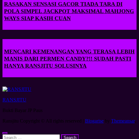
RASAKAN SENSASI GACOR TIADA TARA DI
POLA SIMPEL JACKPOT MAKSIMAL MAHJONG
WAYS SIAP KASIH CUAN
MENCARI KEMENANGAN YANG TERASA LEBIH
MANIS DARI PERMEN CANDY?!! SUDAH PASTI
HANYA RANSJITU SOLUSINYA
RANSJITU
Bukti Bayar JP Paus
Ransjitu Copyright © All rights reserved
|
Blogarise
by
Themeansar
.
Search