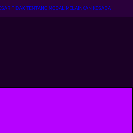
SAR TIDAK TENTANG MODAL MELAINKAN KESABARAN MEN