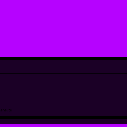
ansjitu