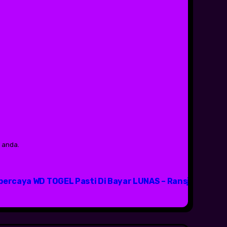
 anda.
rpercaya WD TOGEL Pasti Di Bayar LUNAS – Ransjitu