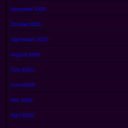
November 2025
October 2025
September 2025
August 2025
July 2025
June 2025
May 2025
April 2025