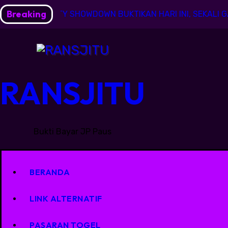
Skip
Breaking
WILD BOUNTY SHOWDOWN BUKTIKAN HARI INI, SEKALI 
to
content
RANSJITU
Bukti Bayar JP Paus
BERANDA
LINK ALTERNATIF
PASARAN TOGEL