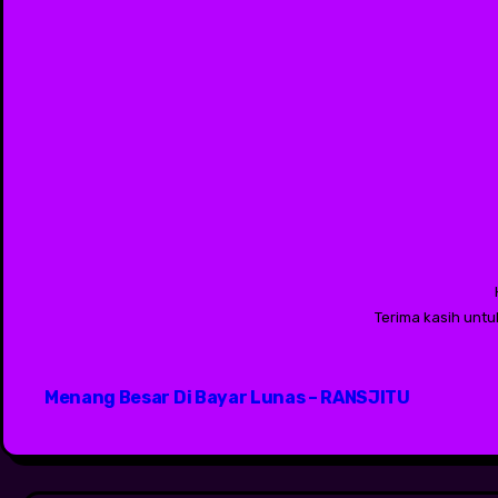
Terima kasih unt
P
Menang Besar Di Bayar Lunas – RANSJITU
o
s