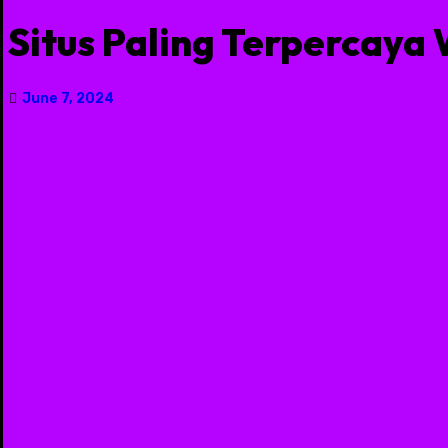
Situs Paling Terpercaya
June 7, 2024