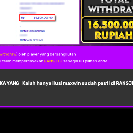
Withdraw
) oleh player yang bersangkutan
mi telah mempercayakan
RANSJITU
sebagai BO pilihan anda
KA YANG
Kalah hanya ilusi maxwin sudah pasti di RANS