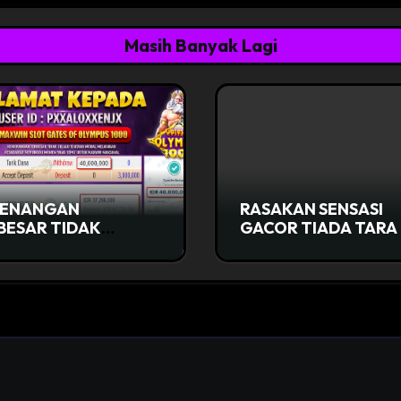
Masih Banyak Lagi
ENANGAN
RASAKAN SENSASI
BESAR TIDAK
GACOR TIADA TARA 
TANG MODAL
POLA SIMPEL JACK
AINKAN KESABARAN
MAKSIMAL MAHJON
UNGGU MOMEN
WAYS SIAP KASIH C
G TEPAT