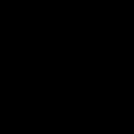
a
v
i
g
a
t
i
o
n