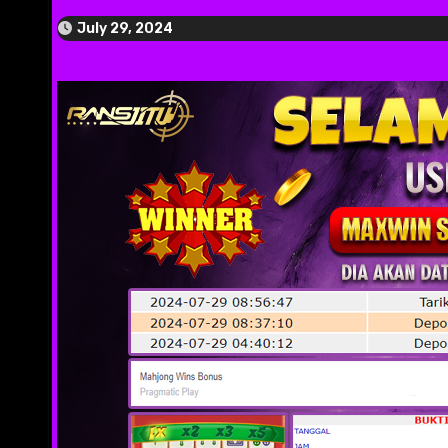
July 29, 2024