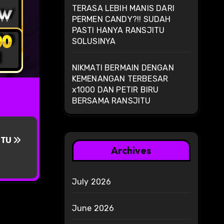
TERASA LEBIH MANIS DARI
PERMEN CANDY?!! SUDAH
PASTI HANYA RANSJITU
SOLUSINYA
NIKMATI BERMAIN DENGAN
KEMENANGAN TERBESAR
x1000 DAN PETIR BIRU
BERSAMA RANSJITU
JITU
Archives
July 2026
June 2026