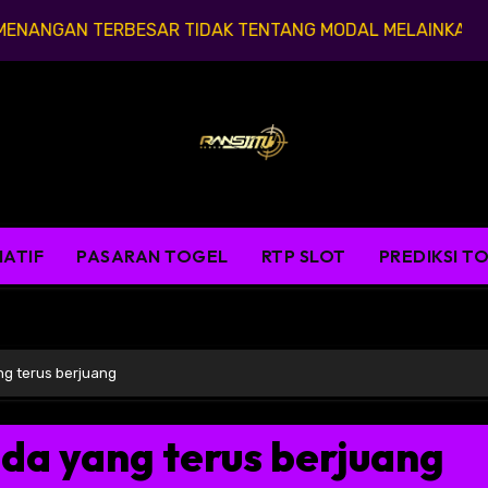
N TERBESAR TIDAK TENTANG MODAL MELAINKAN KESABA
NATIF
PASARAN TOGEL
RTP SLOT
PREDIKSI T
g terus berjuang
da yang terus berjuang