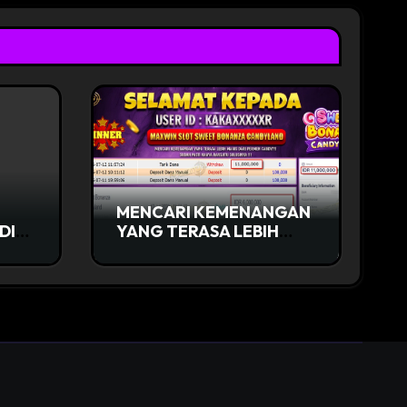
MENCARI KEMENANGAN
DI
YANG TERASA LEBIH
POT
MANIS DARI PERMEN
G
CANDY?!! SUDAH PASTI
UAN
HANYA RANSJITU
SOLUSINYA