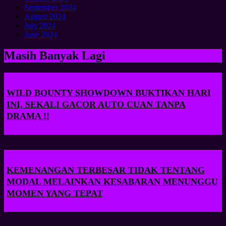
September 2024
August 2024
July 2024
June 2024
Masih Banyak Lagi
WILD BOUNTY SHOWDOWN BUKTIKAN HARI
INI, SEKALI GACOR AUTO CUAN TANPA
DRAMA !!
KEMENANGAN TERBESAR TIDAK TENTANG
MODAL MELAINKAN KESABARAN MENUNGGU
MOMEN YANG TEPAT