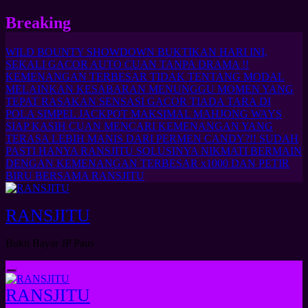
Skip
Breaking
to
content
WILD BOUNTY SHOWDOWN BUKTIKAN HARI INI,
SEKALI GACOR AUTO CUAN TANPA DRAMA !!
KEMENANGAN TERBESAR TIDAK TENTANG MODAL
MELAINKAN KESABARAN MENUNGGU MOMEN YANG
TEPAT
RASAKAN SENSASI GACOR TIADA TARA DI
POLA SIMPEL JACKPOT MAKSIMAL MAHJONG WAYS
SIAP KASIH CUAN
MENCARI KEMENANGAN YANG
TERASA LEBIH MANIS DARI PERMEN CANDY?!! SUDAH
PASTI HANYA RANSJITU SOLUSINYA
NIKMATI BERMAIN
DENGAN KEMENANGAN TERBESAR x1000 DAN PETIR
BIRU BERSAMA RANSJITU
RANSJITU
Bukti Bayar JP Paus
RANSJITU