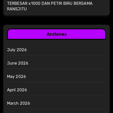
TERBESAR x1000 DAN PETIR BIRU BERSAMA
RANSJITU
Archives
July 2026
June 2026
May 2026
April 2026
March 2026