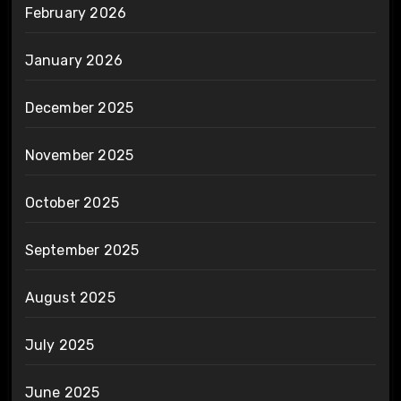
February 2026
January 2026
December 2025
November 2025
October 2025
September 2025
August 2025
July 2025
June 2025