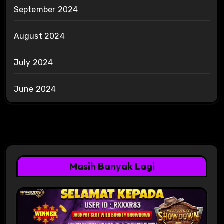
September 2024
August 2024
July 2024
June 2024
Masih Banyak Lagi