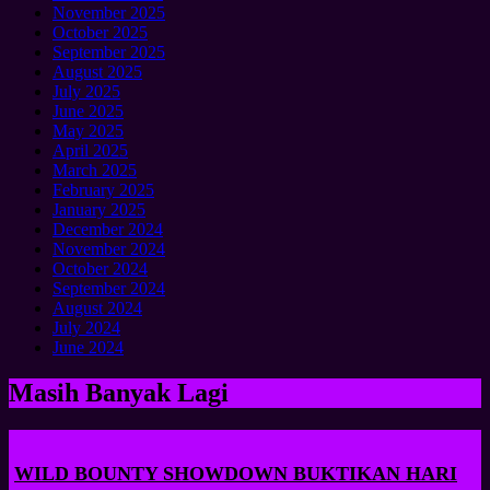
November 2025
October 2025
September 2025
August 2025
July 2025
June 2025
May 2025
April 2025
March 2025
February 2025
January 2025
December 2024
November 2024
October 2024
September 2024
August 2024
July 2024
June 2024
Masih Banyak Lagi
WILD BOUNTY SHOWDOWN BUKTIKAN HARI