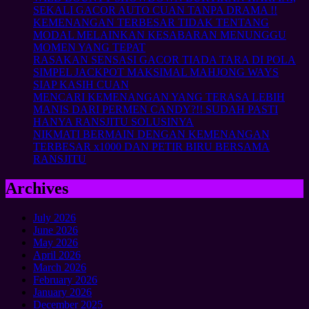
SEKALI GACOR AUTO CUAN TANPA DRAMA !!
KEMENANGAN TERBESAR TIDAK TENTANG
MODAL MELAINKAN KESABARAN MENUNGGU
MOMEN YANG TEPAT
RASAKAN SENSASI GACOR TIADA TARA DI POLA
SIMPEL JACKPOT MAKSIMAL MAHJONG WAYS
SIAP KASIH CUAN
MENCARI KEMENANGAN YANG TERASA LEBIH
MANIS DARI PERMEN CANDY?!! SUDAH PASTI
HANYA RANSJITU SOLUSINYA
NIKMATI BERMAIN DENGAN KEMENANGAN
TERBESAR x1000 DAN PETIR BIRU BERSAMA
RANSJITU
Archives
July 2026
June 2026
May 2026
April 2026
March 2026
February 2026
January 2026
December 2025