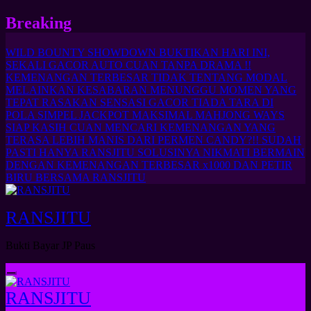
Skip
Breaking
to
content
WILD BOUNTY SHOWDOWN BUKTIKAN HARI INI,
SEKALI GACOR AUTO CUAN TANPA DRAMA !!
KEMENANGAN TERBESAR TIDAK TENTANG MODAL
MELAINKAN KESABARAN MENUNGGU MOMEN YANG
TEPAT
RASAKAN SENSASI GACOR TIADA TARA DI
POLA SIMPEL JACKPOT MAKSIMAL MAHJONG WAYS
SIAP KASIH CUAN
MENCARI KEMENANGAN YANG
TERASA LEBIH MANIS DARI PERMEN CANDY?!! SUDAH
PASTI HANYA RANSJITU SOLUSINYA
NIKMATI BERMAIN
DENGAN KEMENANGAN TERBESAR x1000 DAN PETIR
BIRU BERSAMA RANSJITU
RANSJITU
Bukti Bayar JP Paus
RANSJITU