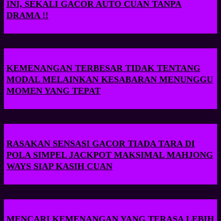
INI, SEKALI GACOR AUTO CUAN TANPA
DRAMA !!
KEMENANGAN TERBESAR TIDAK TENTANG
MODAL MELAINKAN KESABARAN MENUNGGU
MOMEN YANG TEPAT
RASAKAN SENSASI GACOR TIADA TARA DI
POLA SIMPEL JACKPOT MAKSIMAL MAHJONG
WAYS SIAP KASIH CUAN
MENCARI KEMENANGAN YANG TERASA LEBIH