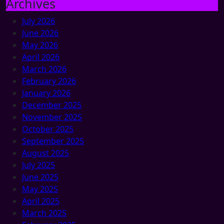
Archives
July 2026
June 2026
May 2026
April 2026
March 2026
February 2026
January 2026
December 2025
November 2025
October 2025
September 2025
August 2025
July 2025
June 2025
May 2025
April 2025
March 2025