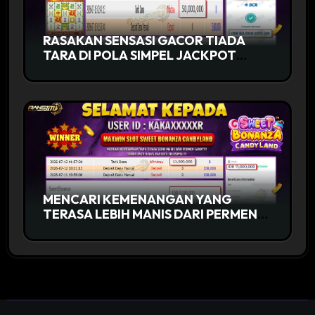
RASAKAN SENSASI GACOR TIADA
TARA DI POLA SIMPEL JACKPOT
MAKSIMAL MAHJONG WAYS SIAP
KASIH CUAN
MENCARI KEMENANGAN YANG
TERASA LEBIH MANIS DARI PERMEN
CANDY?!! SUDAH PASTI HANYA
RANSJITU SOLUSINYA