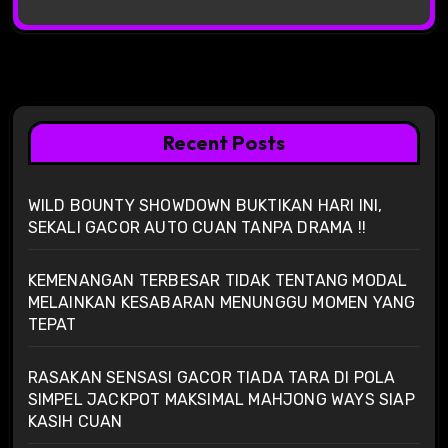
n
a
v
i
Recent Posts
g
a
WILD BOUNTY SHOWDOWN BUKTIKAN HARI INI,
SEKALI GACOR AUTO CUAN TANPA DRAMA !!
t
KEMENANGAN TERBESAR TIDAK TENTANG MODAL
i
MELAINKAN KESABARAN MENUNGGU MOMEN YANG
o
TEPAT
n
RASAKAN SENSASI GACOR TIADA TARA DI POLA
SIMPEL JACKPOT MAKSIMAL MAHJONG WAYS SIAP
KASIH CUAN