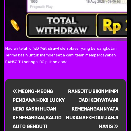
Hadiah telah di WD (Withdraw) oleh player yang bersangkutan
Terima kasih untuk member setia kami telah mempercayakan
RANSJITU sebagai BO pilihan anda
P
MEONG-MEONG
RANSJITU BIKIN MIMPI
o
PEMBAWA HOKI! LUCKY
JADI KENYATAAN!
s
NEKO KASIH HUJAN
KEMENANGAN NYATA
KEMENANGAN, SALDO
BUKAN SEKEDAR JANJI
t
AUTO GENDUT!
MANIS