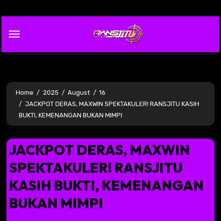
Skip
to
content
Home
2025
August
16
JACKPOT DERAS, MAXWIN SPEKTAKULER! RANSJITU KASIH
BUKTI, KEMENANGAN BUKAN MIMPI
JACKPOT DERAS, MAXWIN
SPEKTAKULER! RANSJITU
KASIH BUKTI, KEMENANGAN
BUKAN MIMPI