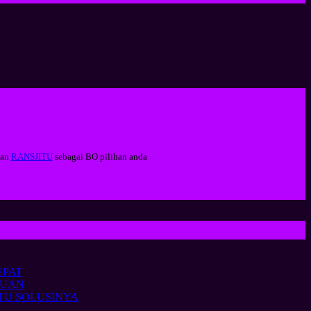
kan
RANSJITU
sebagai BO pilihan anda
EPAT
CUAN
TU SOLUSINYA