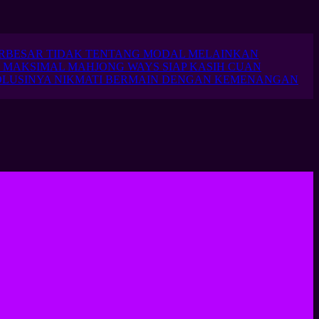
RBESAR TIDAK TENTANG MODAL MELAINKAN
T MAKSIMAL MAHJONG WAYS SIAP KASIH CUAN
OLUSINYA
NIKMATI BERMAIN DENGAN KEMENANGAN