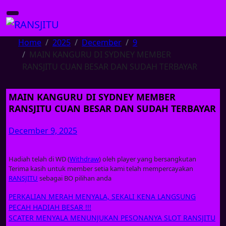
Skip
to
content
Home
2025
December
9
MAIN KANGURU DI SYDNEY MEMBER
RANSJITU CUAN BESAR DAN SUDAH TERBAYAR
MAIN KANGURU DI SYDNEY MEMBER
RANSJITU CUAN BESAR DAN SUDAH TERBAYAR
December 9, 2025
Hadiah telah di WD (
Withdraw
) oleh player yang bersangkutan
Terima kasih untuk member setia kami telah mempercayakan
RANSJITU
sebagai BO pilihan anda
Post
PERKALIAN MERAH MENYALA, SEKALI KENA LANGSUNG
PECAH HADIAH BESAR !!!
navigation
SCATER MENYALA MENUNJUKAN PESONANYA SLOT RANSJITU