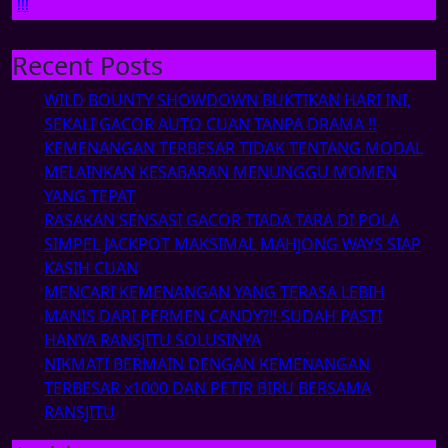
!!!
Recent Posts
WILD BOUNTY SHOWDOWN BUKTIKAN HARI INI,
SEKALI GACOR AUTO CUAN TANPA DRAMA !!
KEMENANGAN TERBESAR TIDAK TENTANG MODAL
MELAINKAN KESABARAN MENUNGGU MOMEN
YANG TEPAT
RASAKAN SENSASI GACOR TIADA TARA DI POLA
SIMPEL JACKPOT MAKSIMAL MAHJONG WAYS SIAP
KASIH CUAN
MENCARI KEMENANGAN YANG TERASA LEBIH
MANIS DARI PERMEN CANDY?!! SUDAH PASTI
HANYA RANSJITU SOLUSINYA
NIKMATI BERMAIN DENGAN KEMENANGAN
TERBESAR x1000 DAN PETIR BIRU BERSAMA
RANSJITU