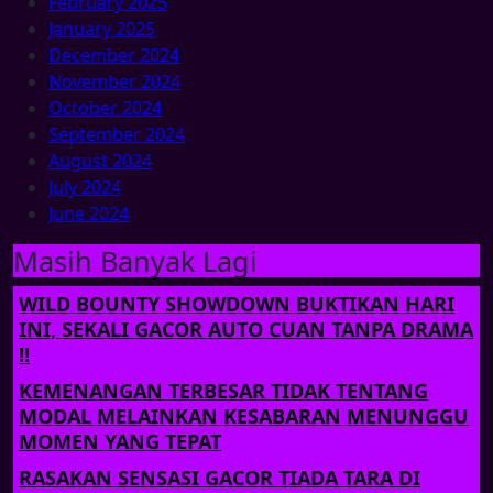
February 2025
January 2025
December 2024
November 2024
October 2024
September 2024
August 2024
July 2024
June 2024
Masih Banyak Lagi
WILD BOUNTY SHOWDOWN BUKTIKAN HARI
INI, SEKALI GACOR AUTO CUAN TANPA DRAMA
!!
KEMENANGAN TERBESAR TIDAK TENTANG
MODAL MELAINKAN KESABARAN MENUNGGU
MOMEN YANG TEPAT
RASAKAN SENSASI GACOR TIADA TARA DI