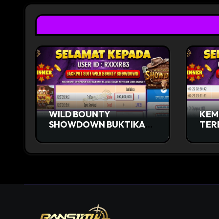
WILD BOUNTY
KEM
SHOWDOWN BUKTIKAN
TER
HARI INI, SEKALI GACOR
TEN
AUTO CUAN TANPA
MEL
DRAMA !!
MEN
YAN