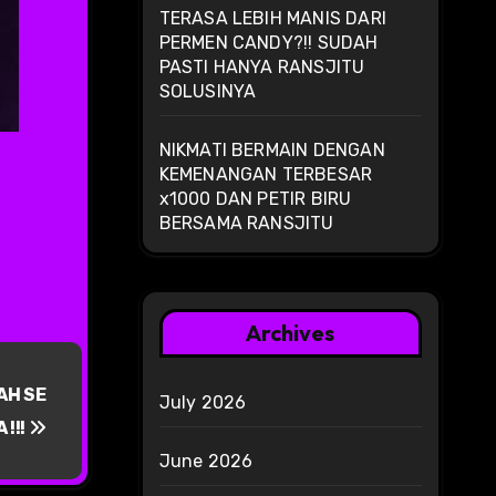
TERASA LEBIH MANIS DARI
PERMEN CANDY?!! SUDAH
PASTI HANYA RANSJITU
SOLUSINYA
NIKMATI BERMAIN DENGAN
KEMENANGAN TERBESAR
x1000 DAN PETIR BIRU
BERSAMA RANSJITU
Archives
AH SE
July 2026
 !!!
June 2026