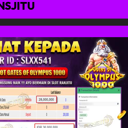
NSJITU