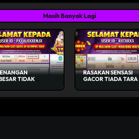
Masih Banyak Lagi
ENANGAN
RASAKAN SENSASI
BESAR TIDAK
GACOR TIADA TARA 
TANG MODAL
POLA SIMPEL JACK
AINKAN KESABARAN
MAKSIMAL MAHJON
UNGGU MOMEN
WAYS SIAP KASIH C
G TEPAT