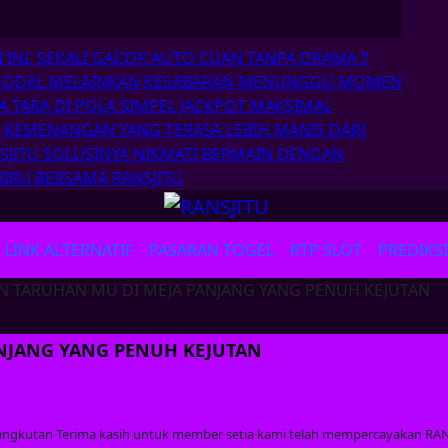
NI, SEKALI GACOR AUTO CUAN TANPA DRAMA !!
 MODAL MELAINKAN KESABARAN MENUNGGU MOMEN
A TARA DI POLA SIMPEL JACKPOT MAKSIMAL
 KEMENANGAN YANG TERASA LEBIH MANIS DARI
SJITU SOLUSINYA
NIKMATI BERMAIN DENGAN
BIRU BERSAMA RANSJITU
LINK ALTERNATIF
PASARAN TOGEL
RTP SLOT
PREDIKS
N TARUHAN MU DI MEJA PANJANG YANG PENUH KEJUTAN
NJANG YANG PENUH KEJUTAN
rsangkutan Terima kasih untuk member setia kami telah mempercayakan RA