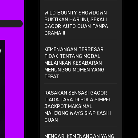
WILD BOUNTY SHOWDOWN
BUKTIKAN HARI INI, SEKALI
GACOR AUTO CUAN TANPA
DRAMA !!
KEMENANGAN TERBESAR
TIDAK TENTANG MODAL
MELAINKAN KESABARAN
MENUNGGU MOMEN YANG
TEPAT
RASAKAN SENSASI GACOR
TIADA TARA DI POLA SIMPEL
JACKPOT MAKSIMAL
MAHJONG WAYS SIAP KASIH
CUAN
MENCARI KEMENANGAN YANG