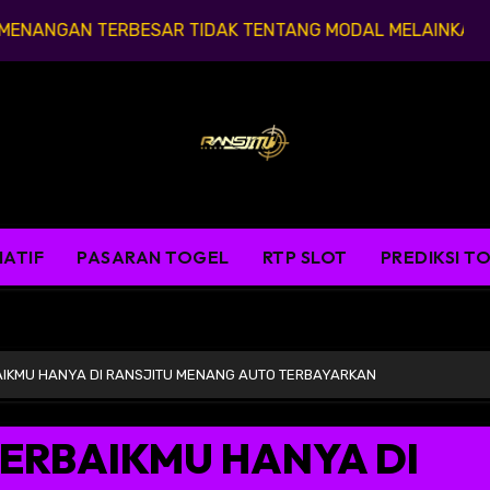
AN TERBESAR TIDAK TENTANG MODAL MELAINKAN KESAB
NATIF
PASARAN TOGEL
RTP SLOT
PREDIKSI T
IKMU HANYA DI RANSJITU MENANG AUTO TERBAYARKAN
ERBAIKMU HANYA DI