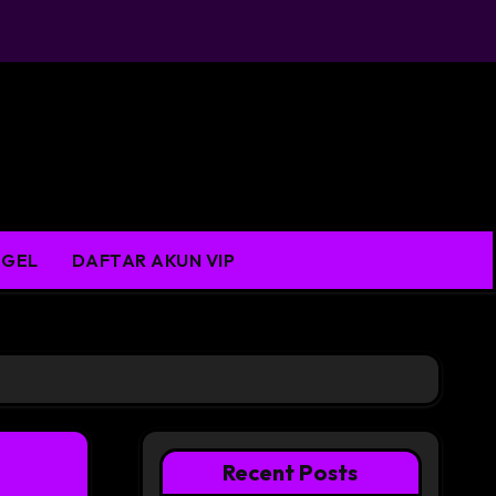
ARAN MENUNGGU MOMEN YANG TEPAT
RASAKAN SENSA
OGEL
DAFTAR AKUN VIP
Recent Posts