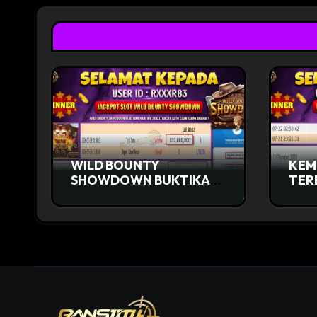
WILD BOUNTY
KEM
SHOWDOWN BUKTIKAN
TER
HARI INI, SEKALI GACOR
TEN
AUTO CUAN TANPA
MEL
DRAMA !!
MEN
YAN