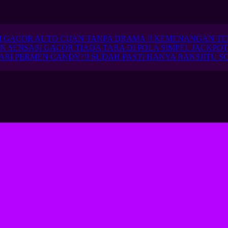
I GACOR AUTO CUAN TANPA DRAMA !!
KEMENANGAN TE
 SENSASI GACOR TIADA TARA DI POLA SIMPEL JACKPO
RI PERMEN CANDY?!! SUDAH PASTI HANYA RANSJITU S