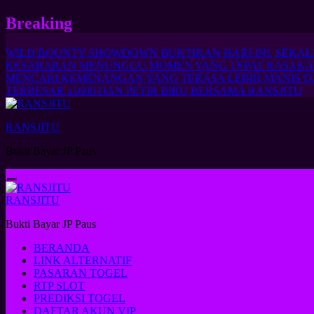
Skip
Breaking
to
content
WILD BOUNTY SHOWDOWN BUKTIKAN HARI INI, SEKAL
KESABARAN MENUNGGU MOMEN YANG TEPAT
RASAKAN
MENCARI KEMENANGAN YANG TERASA LEBIH MANIS DA
TERBESAR x1000 DAN PETIR BIRU BERSAMA RANSJITU
RANSJITU
Bukti Bayar JP Paus
RANSJITU
Bukti Bayar JP Paus
BERANDA
LINK ALTERNATIF
PASARAN TOGEL
RTP SLOT
PREDIKSI TOGEL
DAFTAR AKUN VIP