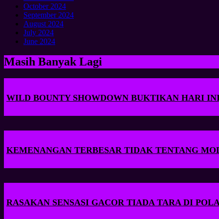
October 2024
September 2024
August 2024
July 2024
June 2024
Masih Banyak Lagi
WILD BOUNTY SHOWDOWN BUKTIKAN HARI INI,
KEMENANGAN TERBESAR TIDAK TENTANG MO
RASAKAN SENSASI GACOR TIADA TARA DI POL