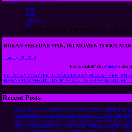
Home
2026
January
28
BUKAN SEKEDAR SPIN, INI MOMEN 15.000X M
BUKAN SEKEDAR SPIN, INI MOMEN 15.000X MA
January 28, 2026
Hadiah telah di WD (
Withdraw
) oleh 
Post
PECAHAN SCATTER BERHAMBURAN MERIAH PERTAND
HANYA DI RANSJITU DEPO SEKALI WD BISA BERTUBI T
navigation
Recent Posts
WILD BOUNTY SHOWDOWN BUKTIKAN HARI INI, S
KEMENANGAN TERBESAR TIDAK TENTANG MODA
RASAKAN SENSASI GACOR TIADA TARA DI POLA S
MENCARI KEMENANGAN YANG TERASA LEBIH MANI
NIKMATI BERMAIN DENGAN KEMENANGAN TERBESA