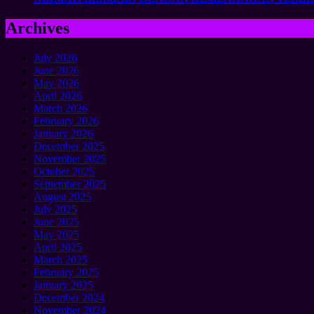
Archives
July 2026
June 2026
May 2026
April 2026
March 2026
February 2026
January 2026
December 2025
November 2025
October 2025
September 2025
August 2025
July 2025
June 2025
May 2025
April 2025
March 2025
February 2025
January 2025
December 2024
November 2024