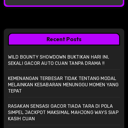
n
a
v
i
Recent Posts
g
a
WILD BOUNTY SHOWDOWN BUKTIKAN HARI INI,
SEKALI GACOR AUTO CUAN TANPA DRAMA !!
t
KEMENANGAN TERBESAR TIDAK TENTANG MODAL
i
MELAINKAN KESABARAN MENUNGGU MOMEN YANG
o
TEPAT
n
RASAKAN SENSASI GACOR TIADA TARA DI POLA
SIMPEL JACKPOT MAKSIMAL MAHJONG WAYS SIAP
KASIH CUAN