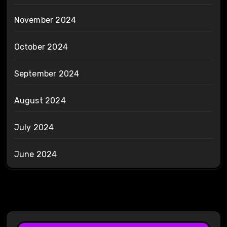
November 2024
October 2024
September 2024
August 2024
July 2024
June 2024