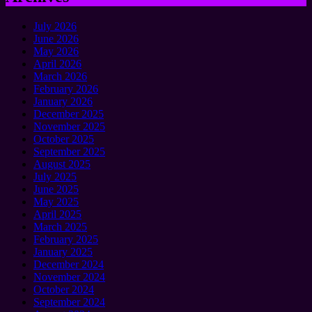
July 2026
June 2026
May 2026
April 2026
March 2026
February 2026
January 2026
December 2025
November 2025
October 2025
September 2025
August 2025
July 2025
June 2025
May 2025
April 2025
March 2025
February 2025
January 2025
December 2024
November 2024
October 2024
September 2024