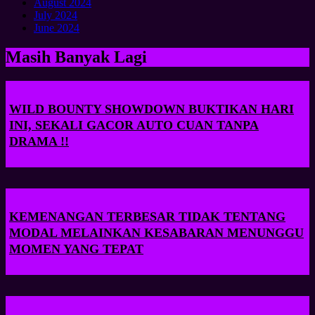
August 2024
July 2024
June 2024
Masih Banyak Lagi
WILD BOUNTY SHOWDOWN BUKTIKAN HARI
INI, SEKALI GACOR AUTO CUAN TANPA
DRAMA !!
KEMENANGAN TERBESAR TIDAK TENTANG
MODAL MELAINKAN KESABARAN MENUNGGU
MOMEN YANG TEPAT