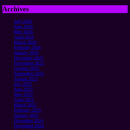
Archives
July 2026
June 2026
May 2026
April 2026
March 2026
February 2026
January 2026
December 2025
November 2025
October 2025
September 2025
August 2025
July 2025
June 2025
May 2025
April 2025
March 2025
February 2025
January 2025
December 2024
November 2024