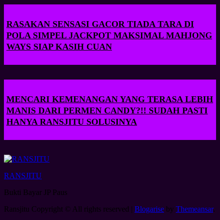
RASAKAN SENSASI GACOR TIADA TARA DI
POLA SIMPEL JACKPOT MAKSIMAL MAHJONG
WAYS SIAP KASIH CUAN
MENCARI KEMENANGAN YANG TERASA LEBIH
MANIS DARI PERMEN CANDY?!! SUDAH PASTI
HANYA RANSJITU SOLUSINYA
RANSJITU
Bukti Bayar JP Paus
Ransjitu Copyright © All rights reserved
|
Blogarise
by
Themeansar
.