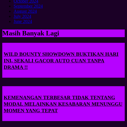
October 2024
September 2024
August 2024
July 2024
June 2024
Masih Banyak Lagi
WILD BOUNTY SHOWDOWN BUKTIKAN HARI
INI, SEKALI GACOR AUTO CUAN TANPA
DRAMA !!
KEMENANGAN TERBESAR TIDAK TENTANG
MODAL MELAINKAN KESABARAN MENUNGGU
MOMEN YANG TEPAT