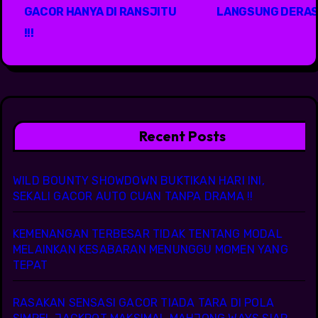
s
GACOR HANYA DI RANSJITU
LANGSUNG DERAS !
!!!
t
n
a
v
Recent Posts
i
g
WILD BOUNTY SHOWDOWN BUKTIKAN HARI INI,
SEKALI GACOR AUTO CUAN TANPA DRAMA !!
a
KEMENANGAN TERBESAR TIDAK TENTANG MODAL
t
MELAINKAN KESABARAN MENUNGGU MOMEN YANG
TEPAT
i
o
RASAKAN SENSASI GACOR TIADA TARA DI POLA