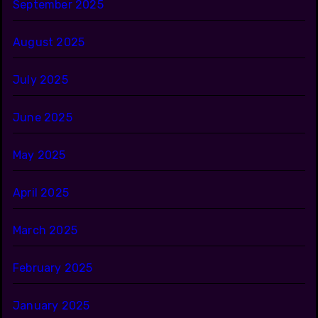
September 2025
August 2025
July 2025
June 2025
May 2025
April 2025
March 2025
February 2025
January 2025