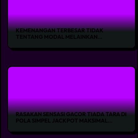
KEMENANGAN TERBESAR TIDAK
TENTANG MODAL MELAINKAN
KESABARAN MENUNGGU MOMEN YANG
TEPAT
RASAKAN SENSASI GACOR TIADA TARA DI
POLA SIMPEL JACKPOT MAKSIMAL
MAHJONG WAYS SIAP KASIH CUAN