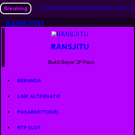
Skip
Breaking
WILD BOUNTY SHOWDOWN BUKTIKAN HARI INI, SEKALI 
to
content
RANSJITU
Bukti Bayar JP Paus
RANSJITU
Bukti Bayar JP Paus
BERANDA
LINK ALTERNATIF
PASARAN TOGEL
RTP SLOT