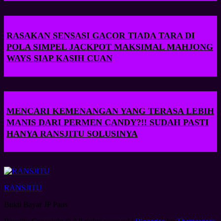
RASAKAN SENSASI GACOR TIADA TARA DI
POLA SIMPEL JACKPOT MAKSIMAL MAHJONG
WAYS SIAP KASIH CUAN
MENCARI KEMENANGAN YANG TERASA LEBIH
MANIS DARI PERMEN CANDY?!! SUDAH PASTI
HANYA RANSJITU SOLUSINYA
RANSJITU
Bukti Bayar JP Paus