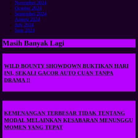
November 2024
October 2024
September 2024
August 2024
July 2024
June 2024
Masih Banyak Lagi
WILD BOUNTY SHOWDOWN BUKTIKAN HARI
INI, SEKALI GACOR AUTO CUAN TANPA
DRAMA !!
KEMENANGAN TERBESAR TIDAK TENTANG
MODAL MELAINKAN KESABARAN MENUNGGU
MOMEN YANG TEPAT