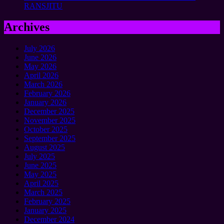
RANSJITU
Archives
July 2026
June 2026
May 2026
April 2026
March 2026
February 2026
January 2026
December 2025
November 2025
October 2025
September 2025
August 2025
July 2025
June 2025
May 2025
April 2025
March 2025
February 2025
January 2025
December 2024