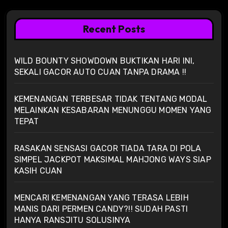
v
i
Recent Posts
g
a
WILD BOUNTY SHOWDOWN BUKTIKAN HARI INI,
SEKALI GACOR AUTO CUAN TANPA DRAMA !!
t
KEMENANGAN TERBESAR TIDAK TENTANG MODAL
i
MELAINKAN KESABARAN MENUNGGU MOMEN YANG
o
TEPAT
n
RASAKAN SENSASI GACOR TIADA TARA DI POLA
SIMPEL JACKPOT MAKSIMAL MAHJONG WAYS SIAP
KASIH CUAN
MENCARI KEMENANGAN YANG TERASA LEBIH
MANIS DARI PERMEN CANDY?!! SUDAH PASTI
HANYA RANSJITU SOLUSINYA