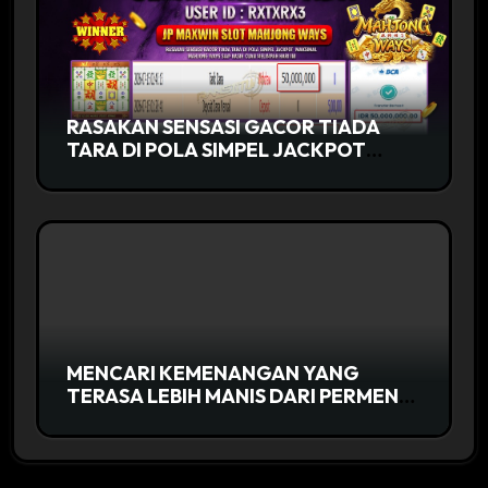
RASAKAN SENSASI GACOR TIADA
TARA DI POLA SIMPEL JACKPOT
MAKSIMAL MAHJONG WAYS SIAP
KASIH CUAN
MENCARI KEMENANGAN YANG
TERASA LEBIH MANIS DARI PERMEN
CANDY?!! SUDAH PASTI HANYA
RANSJITU SOLUSINYA