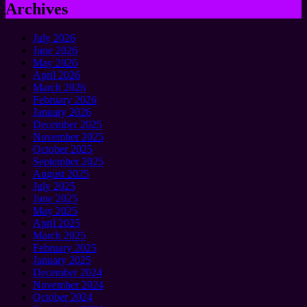
Archives
July 2026
June 2026
May 2026
April 2026
March 2026
February 2026
January 2026
December 2025
November 2025
October 2025
September 2025
August 2025
July 2025
June 2025
May 2025
April 2025
March 2025
February 2025
January 2025
December 2024
November 2024
October 2024