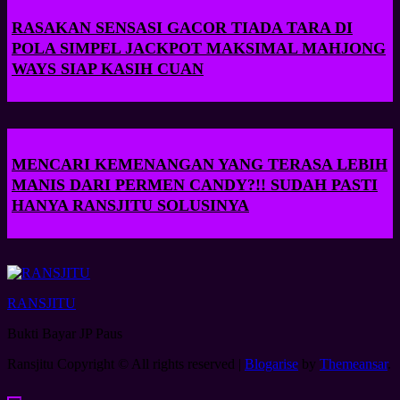
RASAKAN SENSASI GACOR TIADA TARA DI
POLA SIMPEL JACKPOT MAKSIMAL MAHJONG
WAYS SIAP KASIH CUAN
MENCARI KEMENANGAN YANG TERASA LEBIH
MANIS DARI PERMEN CANDY?!! SUDAH PASTI
HANYA RANSJITU SOLUSINYA
RANSJITU
Bukti Bayar JP Paus
Ransjitu Copyright © All rights reserved
|
Blogarise
by
Themeansar
.