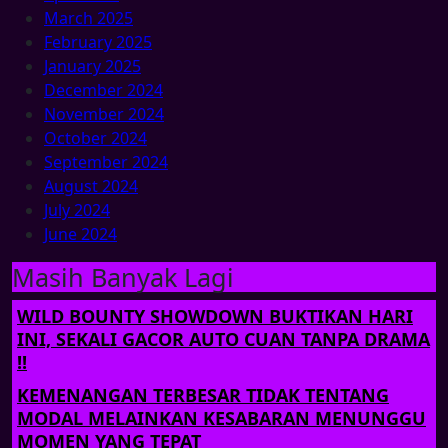
March 2025
February 2025
January 2025
December 2024
November 2024
October 2024
September 2024
August 2024
July 2024
June 2024
Masih Banyak Lagi
WILD BOUNTY SHOWDOWN BUKTIKAN HARI
INI, SEKALI GACOR AUTO CUAN TANPA DRAMA
!!
KEMENANGAN TERBESAR TIDAK TENTANG
MODAL MELAINKAN KESABARAN MENUNGGU
MOMEN YANG TEPAT