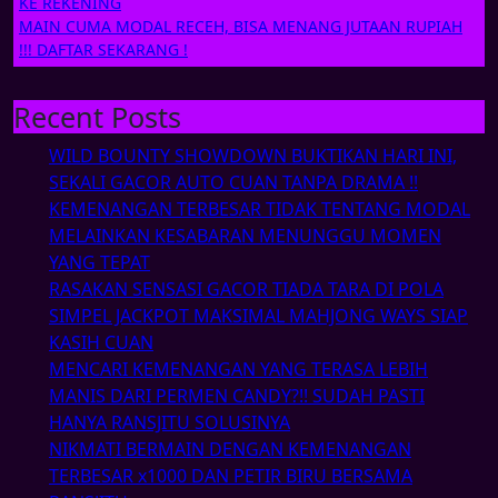
KE REKENING
navigation
MAIN CUMA MODAL RECEH, BISA MENANG JUTAAN RUPIAH
!!! DAFTAR SEKARANG !
Recent Posts
WILD BOUNTY SHOWDOWN BUKTIKAN HARI INI,
SEKALI GACOR AUTO CUAN TANPA DRAMA !!
KEMENANGAN TERBESAR TIDAK TENTANG MODAL
MELAINKAN KESABARAN MENUNGGU MOMEN
YANG TEPAT
RASAKAN SENSASI GACOR TIADA TARA DI POLA
SIMPEL JACKPOT MAKSIMAL MAHJONG WAYS SIAP
KASIH CUAN
MENCARI KEMENANGAN YANG TERASA LEBIH
MANIS DARI PERMEN CANDY?!! SUDAH PASTI
HANYA RANSJITU SOLUSINYA
NIKMATI BERMAIN DENGAN KEMENANGAN
TERBESAR x1000 DAN PETIR BIRU BERSAMA