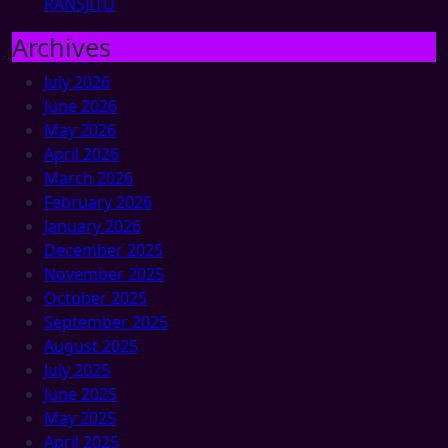
RANSJITU
Archives
July 2026
June 2026
May 2026
April 2026
March 2026
February 2026
January 2026
December 2025
November 2025
October 2025
September 2025
August 2025
July 2025
June 2025
May 2025
April 2025