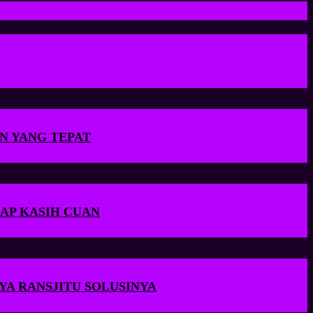
 YANG TEPAT
AP KASIH CUAN
YA RANSJITU SOLUSINYA