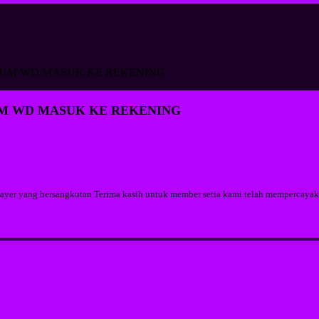
YUM WD MASUK KE REKENING
UM WD MASUK KE REKENING
player yang bersangkutan Terima kasih untuk member setia kami telah mempercay