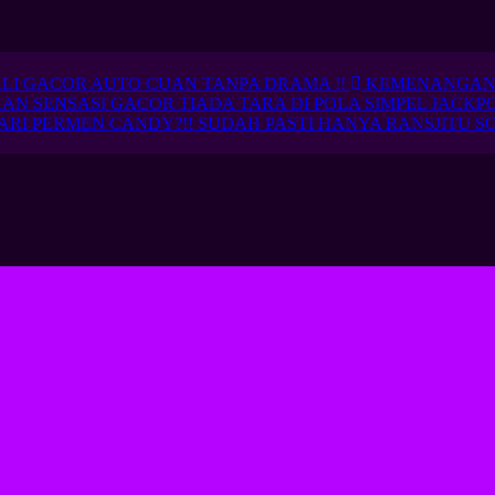
LI GACOR AUTO CUAN TANPA DRAMA !!
KEMENANGAN 
AN SENSASI GACOR TIADA TARA DI POLA SIMPEL JACK
RI PERMEN CANDY?!! SUDAH PASTI HANYA RANSJITU S