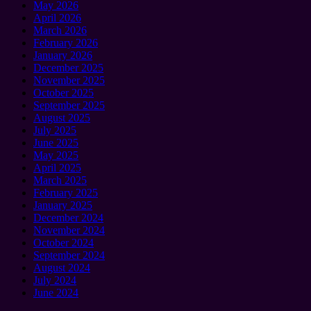
May 2026
April 2026
March 2026
February 2026
January 2026
December 2025
November 2025
October 2025
September 2025
August 2025
July 2025
June 2025
May 2025
April 2025
March 2025
February 2025
January 2025
December 2024
November 2024
October 2024
September 2024
August 2024
July 2024
June 2024