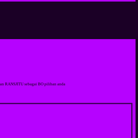
akan RANSJITU sebagai BO pilihan anda